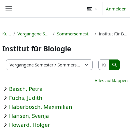
Zum Hauptinhalt
Anmelden
Website-Übersicht
Kurse
Vergangene Semester
Sommersemester 2024
Institut für Biologie
Institut für Biologie
Kurse suc
Kursbereiche
Kurse s
Alles aufklappen
Baisch, Petra
Fuchs, Judith
Haberbosch, Maximilian
Hansen, Svenja
Howard, Holger