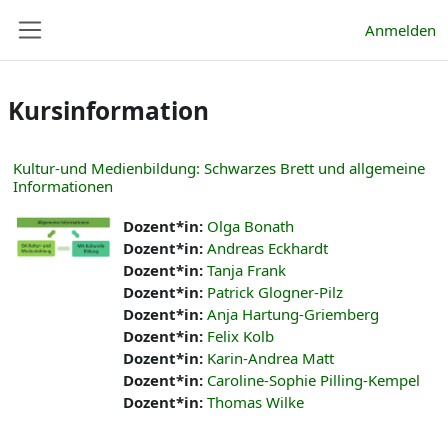
Zum Hauptinhalt
Anmelden
Website-Übersicht
Kursinformation
Kultur-und Medienbildung: Schwarzes Brett und allgemeine
Informationen
Dozent*in:
Olga Bonath
Dozent*in:
Andreas Eckhardt
Dozent*in:
Tanja Frank
Dozent*in:
Patrick Glogner-Pilz
Dozent*in:
Anja Hartung-Griemberg
Dozent*in:
Felix Kolb
Dozent*in:
Karin-Andrea Matt
Dozent*in:
Caroline-Sophie Pilling-Kempel
Dozent*in:
Thomas Wilke