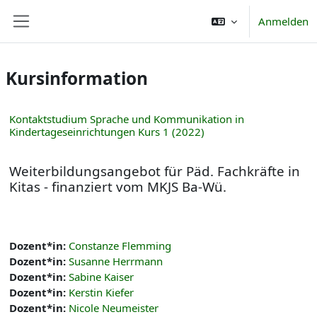
Zum Hauptinhalt
Anmelden
Website-Übersicht
Kursinformation
Kontaktstudium Sprache und Kommunikation in
Kindertageseinrichtungen Kurs 1 (2022)
Weiterbildungsangebot für Päd. Fachkräfte in
Kitas - finanziert vom MKJS Ba-Wü.
Dozent*in:
Constanze Flemming
Dozent*in:
Susanne Herrmann
Dozent*in:
Sabine Kaiser
Dozent*in:
Kerstin Kiefer
Dozent*in:
Nicole Neumeister