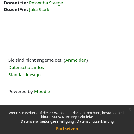
Dozent*in:
Roswitha Staege
Dozent*in:
Julia Stärk
Sie sind nicht angemeldet. (
Anmelden
)
Datenschutzinfos
Standarddesign
Powered by
Moodle
x
Wenn Sie weiter auf dieser Webseite arbeiten möchten, bestätigen Sie
bitte unsere Nutzungsrichtlinie:
Datenverarbeitungseinwilligung
Datenschutzerklärung
Fortsetzen