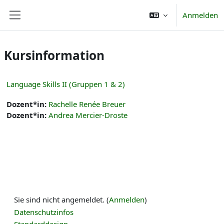
Zum Hauptinhalt
Anmelden
Website-Übersicht
Kursinformation
Language Skills II (Gruppen 1 & 2)
Dozent*in:
Rachelle Renée Breuer
Dozent*in:
Andrea Mercier-Droste
Sie sind nicht angemeldet. (
Anmelden
)
Datenschutzinfos
Standarddesign