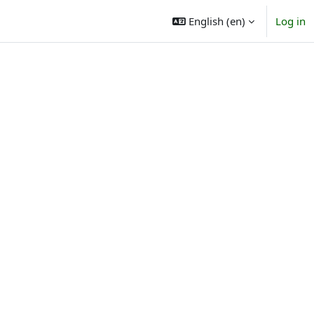
English ‎(en)‎
Log in