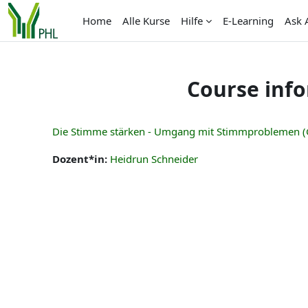
Skip to main content
Home
Alle Kurse
Hilfe
E-Learning
Ask 
Course inf
Die Stimme stärken - Umgang mit Stimmproblemen (
Dozent*in:
Heidrun Schneider