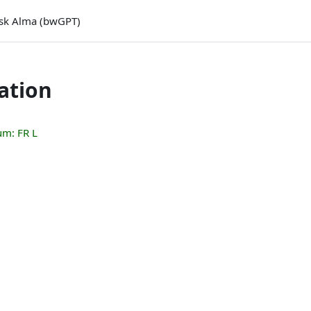
sk Alma (bwGPT)
ation
um: FR L