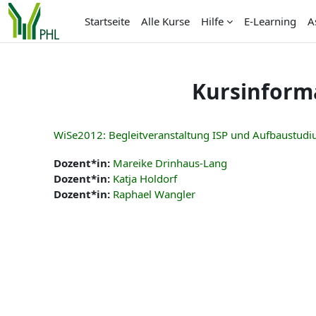
Zum Hauptinhalt
Startseite
Alle Kurse
Hilfe
E-Learning
A
Kursinform
WiSe2012: Begleitveranstaltung ISP und Aufbaustudi
Dozent*in:
Mareike Drinhaus-Lang
Dozent*in:
Katja Holdorf
Dozent*in:
Raphael Wangler