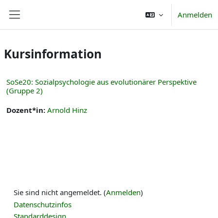
Zum Hauptinhalt
Anmelden
Website-Übersicht
Kursinformation
SoSe20: Sozialpsychologie aus evolutionärer Perspektive
(Gruppe 2)
Dozent*in:
Arnold Hinz
Sie sind nicht angemeldet. (
Anmelden
)
Datenschutzinfos
Standarddesign