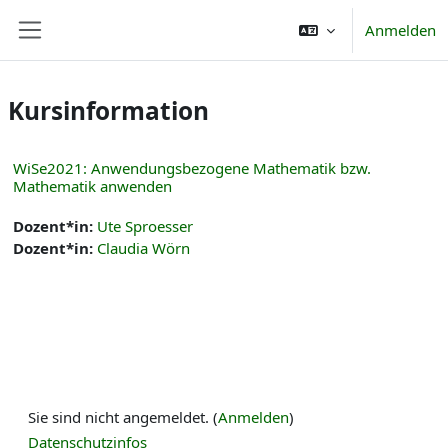
Zum Hauptinhalt
Anmelden
Website-Übersicht
Kursinformation
WiSe2021: Anwendungsbezogene Mathematik bzw.
Mathematik anwenden
Dozent*in:
Ute Sproesser
Dozent*in:
Claudia Wörn
Sie sind nicht angemeldet. (
Anmelden
)
Datenschutzinfos