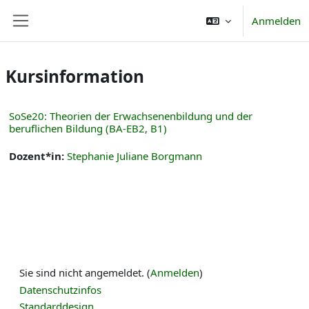
Zum Hauptinhalt
Anmelden
Website-Übersicht
Kursinformation
SoSe20: Theorien der Erwachsenenbildung und der
beruflichen Bildung (BA-EB2, B1)
Dozent*in:
Stephanie Juliane Borgmann
Sie sind nicht angemeldet. (
Anmelden
)
Datenschutzinfos
Standarddesign