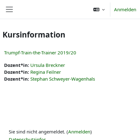
Zum Hauptinhalt
Anmelden
Website-Übersicht
Kursinformation
Trumpf-Train-the-Trainer 2019/20
Dozent*in:
Ursula Breckner
Dozent*in:
Regina Feilner
Dozent*in:
Stephan Schweyer-Wagenhals
Sie sind nicht angemeldet. (
Anmelden
)
Datenschutzinfos