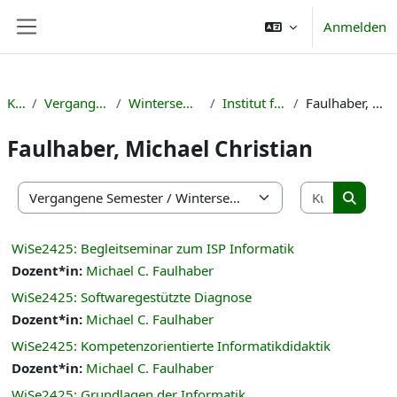
Zum Hauptinhalt
Anmelden
Website-Übersicht
Kurse
Vergangene Semester
Wintersemester 2024/25
Institut für Informatik
Faulhaber, Michael Christian
Faulhaber, Michael Christian
Kurse suc
Kursbereiche
Kurse s
WiSe2425: Begleitseminar zum ISP Informatik
Dozent*in:
Michael C. Faulhaber
WiSe2425: Softwaregestützte Diagnose
Dozent*in:
Michael C. Faulhaber
WiSe2425: Kompetenzorientierte Informatikdidaktik
Dozent*in:
Michael C. Faulhaber
WiSe2425: Grundlagen der Informatik