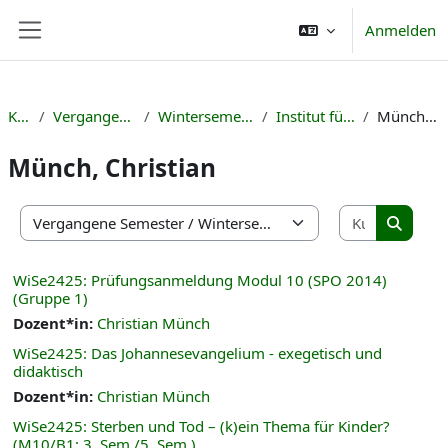
Zum Hauptinhalt
Anmelden
Website-Übersicht
Kurse
Vergangene Semester
Wintersemester 2024/25
Institut für Theologie
Münch, Christian
Münch, Christian
Kurse suc
Kursbereiche
Kurse s
WiSe2425: Prüfungsanmeldung Modul 10 (SPO 2014)
(Gruppe 1)
Dozent*in:
Christian Münch
WiSe2425: Das Johannesevangelium - exegetisch und
didaktisch
Dozent*in:
Christian Münch
WiSe2425: Sterben und Tod – (k)ein Thema für Kinder?
(M10/B1; 3. Sem./5. Sem.)