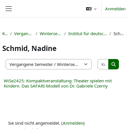
Zum Hauptinhalt
Anmelden
Website-Übersicht
Kurse
Vergangene Semester
Wintersemester 2024/25
Institut für deutsche Sprache und Literatur
Schmid, Nadine
Schmid, Nadine
Kurse suc
Kursbereiche
Kurse s
WiSe2425: Kompaktveranstaltung: Theater spielen mit
Kindern. Das SAFARI-Modell von Dr. Gabriele Czerny
Sie sind nicht angemeldet. (
Anmelden
)