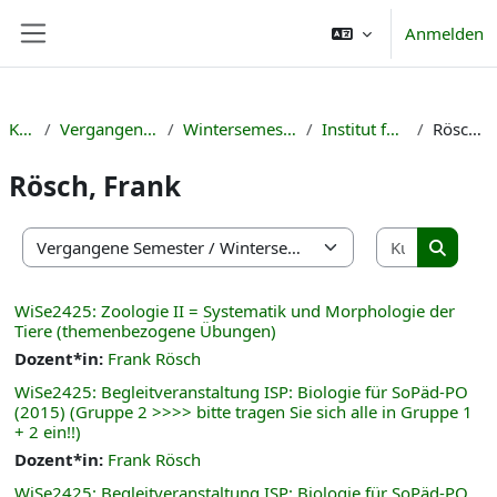
Zum Hauptinhalt
Anmelden
Website-Übersicht
Kurse
Vergangene Semester
Wintersemester 2024/25
Institut für Biologie
Rösch, Frank
Rösch, Frank
Kurse suc
Kursbereiche
Kurse s
WiSe2425: Zoologie II = Systematik und Morphologie der
Tiere (themenbezogene Übungen)
Dozent*in:
Frank Rösch
WiSe2425: Begleitveranstaltung ISP: Biologie für SoPäd-PO
(2015) (Gruppe 2 >>>> bitte tragen Sie sich alle in Gruppe 1
+ 2 ein!!)
Dozent*in:
Frank Rösch
WiSe2425: Begleitveranstaltung ISP: Biologie für SoPäd-PO