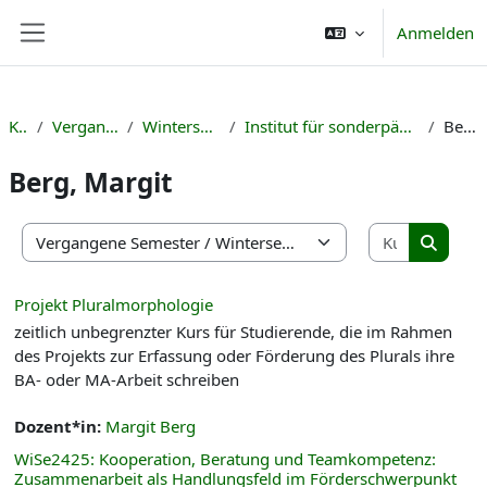
Zum Hauptinhalt
Anmelden
Website-Übersicht
Kurse
Vergangene Semester
Wintersemester 2024/25
Institut für sonderpädagogische Förderschwerpunkte
Berg, Margit
Berg, Margit
Kurse suc
Kursbereiche
Kurse s
Projekt Pluralmorphologie
zeitlich unbegrenzter Kurs für Studierende, die im Rahmen
des Projekts zur Erfassung oder Förderung des Plurals ihre
BA- oder MA-Arbeit schreiben
Dozent*in:
Margit Berg
WiSe2425: Kooperation, Beratung und Teamkompetenz:
Zusammenarbeit als Handlungsfeld im Förderschwerpunkt