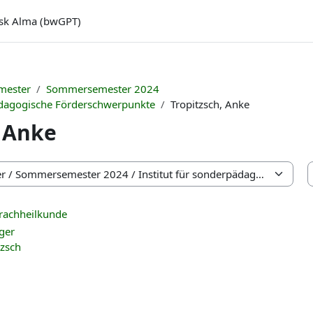
sk Alma (bwGPT)
mester
Sommersemester 2024
pädagogische Förderschwerpunkte
Tropitzsch, Anke
, Anke
rachheilkunde
nger
tzsch