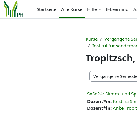
Zum Hauptinhalt
Startseite
Alle Kurse
Hilfe
E-Learning
A
Kurse
Vergangene Se
Institut für sonder
Tropitzsch
Kursbereiche
SoSe24: Stimm- und Sp
Dozent*in:
Kristina Si
Dozent*in:
Anke Tropi