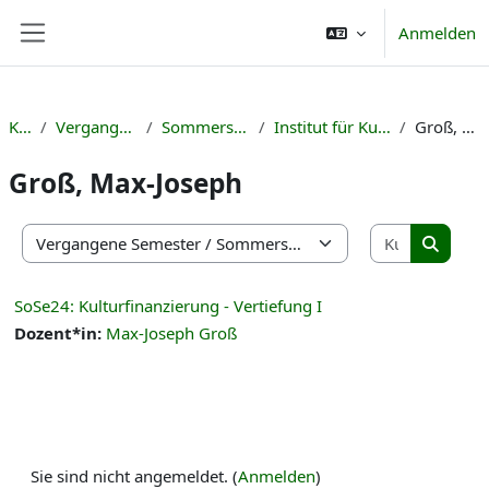
Zum Hauptinhalt
Anmelden
Website-Übersicht
Kurse
Vergangene Semester
Sommersemester 2024
Institut für Kulturmanagement
Groß, Max-Joseph
Groß, Max-Joseph
Kurse suc
Kursbereiche
Kurse s
SoSe24: Kulturfinanzierung - Vertiefung I
Dozent*in:
Max-Joseph Groß
Sie sind nicht angemeldet. (
Anmelden
)