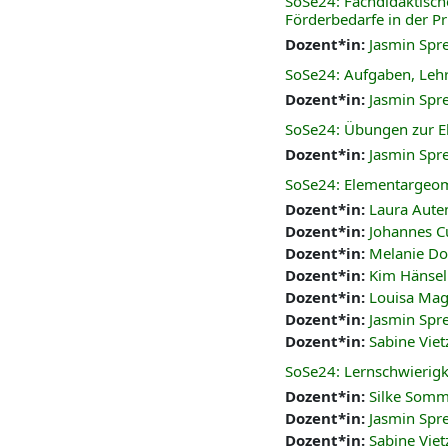
SoSe24: Fachdidaktisch
Förderbedarfe in der P
Dozent*in:
Jasmin Spr
SoSe24: Aufgaben, Lehr
Dozent*in:
Jasmin Spr
SoSe24: Übungen zur E
Dozent*in:
Jasmin Spr
SoSe24: Elementargeom
Dozent*in:
Laura Aute
Dozent*in:
Johannes 
Dozent*in:
Melanie Do
Dozent*in:
Kim Hänsel
Dozent*in:
Louisa Mag
Dozent*in:
Jasmin Spr
Dozent*in:
Sabine Viet
SoSe24: Lernschwierigk
Dozent*in:
Silke Som
Dozent*in:
Jasmin Spr
Dozent*in:
Sabine Viet