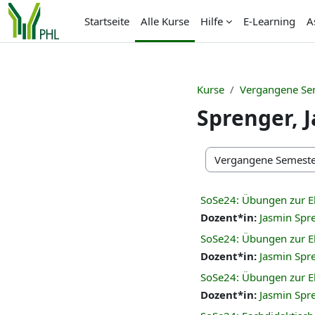
Zum Hauptinhalt
Startseite
Alle Kurse
Hilfe
E-Learning
A
Kurse
Vergangene Se
Sprenger, 
Kursbereiche
SoSe24: Übungen zur E
Dozent*in:
Jasmin Spr
SoSe24: Übungen zur E
Dozent*in:
Jasmin Spr
SoSe24: Übungen zur E
Dozent*in:
Jasmin Spr