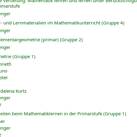
e Vertiefung: Mathematik lehren und lernen unter Berücksichtig
rimarstufe
enger
- und Lernmaterialien im Mathematikunterricht (Gruppe 4)
enger
lementargeometrie (primar) (Gruppe 2)
enger
etrie (Gruppe 1)
nrieth
Cuno
ster
dalena Kurtz
enger
z
eiten beim Mathematiklernen in der Primarstufe (Gruppe 1)
mer
enger
z