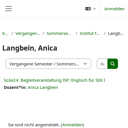
Zum Hauptinhalt
Anmelden
Website-Übersicht
Kurse
Vergangene Semester
Sommersemester 2024
Institut für Englisch
Langbein, Anica
Langbein, Anica
Kurse suc
Kursbereiche
Kurse s
SoSe24: Begleitveranstaltung ISP: Englisch für SEK I
Dozent*in:
Anica Langbein
Sie sind nicht angemeldet. (
Anmelden
)