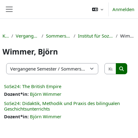
Zum Hauptinhalt
Anmelden
Website-Übersicht
Kurse
Vergangene Semester
Sommersemester 2024
Institut für Sozialwissenschaften
Wimmer, Björn
Wimmer, Björn
Kurse suc
Kursbereiche
Kurse s
SoSe24: The British Empire
Dozent*in:
Björn Wimmer
SoSe24: Didaktik, Methodik und Praxis des bilingualen
Geschichtsunterrichts
Dozent*in:
Björn Wimmer