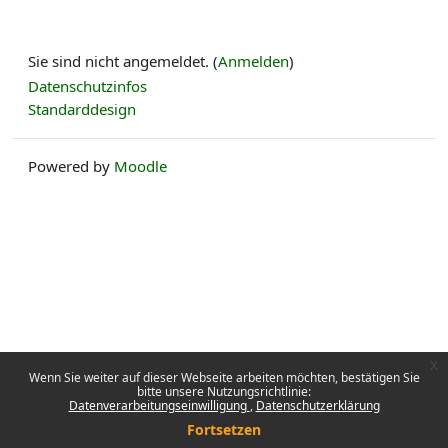
Sie sind nicht angemeldet. (
Anmelden
)
Datenschutzinfos
Standarddesign
Powered by
Moodle
x
Wenn Sie weiter auf dieser Webseite arbeiten möchten, bestätigen Sie
bitte unsere Nutzungsrichtlinie:
Datenverarbeitungseinwilligung
Datenschutzerklärung
Fortsetzen