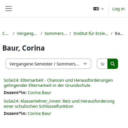
Skip to main content
Log in
Side panel
Courses
Vergangene Semester
Sommersemester 2024
Institut für Erziehungswissenschaft
Baur, Corina
Baur, Corina
Search co
Course categories
Search 
SoSe24: Elternarbeit - Chancen und Herausforderungen
gelingender Elternarbeit in der Grundschule
Dozent*in:
Corina Baur
SoSe24: Klassenlehrer_innen: Reiz und Herausforderung
einer schulischen Schlüsselfunktion
Dozent*in:
Corina Baur