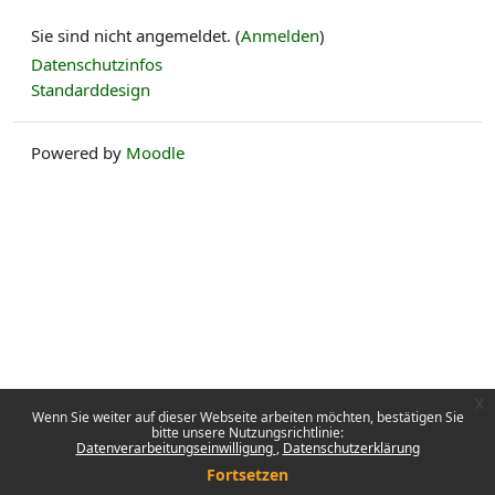
Sie sind nicht angemeldet. (
Anmelden
)
Datenschutzinfos
Standarddesign
Powered by
Moodle
x
Wenn Sie weiter auf dieser Webseite arbeiten möchten, bestätigen Sie
bitte unsere Nutzungsrichtlinie:
Datenverarbeitungseinwilligung
Datenschutzerklärung
Fortsetzen