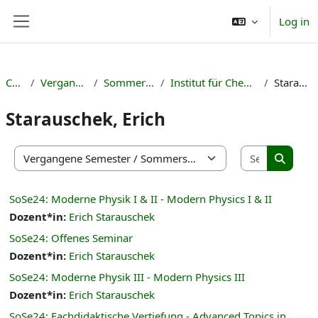
Skip to main content
Log in
Side panel
Courses
Vergangene Semester
Sommersemester 2024
Institut für Chemie, Physik und Technik
Starauschek, Erich
Starauschek, Erich
Search co
Course categories
Search 
SoSe24: Moderne Physik I & II - Modern Physics I & II
Dozent*in:
Erich Starauschek
SoSe24: Offenes Seminar
Dozent*in:
Erich Starauschek
SoSe24: Moderne Physik III - Modern Physics III
Dozent*in:
Erich Starauschek
SoSe24: Fachdidaktische Vertiefung - Advanced Topics in