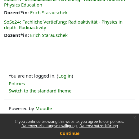
Physics Education
Dozent*in:
Erich Starauschek
SoSe24: Fachliche Vertiefung: Radioaktivität - Physics in
depth: Radioactivity
Dozent*in:
Erich Starauschek
You are not logged in. (
Log in
)
Policies
Switch to the standard theme
Powered by
Moodle
x
If you continue browsing this website, you agree to our policies:
Datenverarbeitungseinwilligung
Datenschutzerklärung
Continue