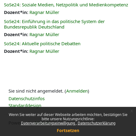
SoSe24: Soziale Medien, Netzpolitik und Medienkompetenz
Dozent*in:
Ragnar Müller
SoSe24: Einführung in das politische System der
Bundesrepublik Deutschland
Dozent*in:
Ragnar Müller
SoSe24: Aktuelle politische Debatten
Dozent*in:
Ragnar Müller
Sie sind nicht angemeldet. (
Anmelden
)
Datenschutzinfos
Standarddesign
x
Wenn Sie weiter auf dieser Webseite arbeiten möchten, bestätigen Sie
bitte unsere Nutzungsrichtlinie:
Powered by
Moodle
Datenverarbeitungseinwilligung
Datenschutzerklärung
Fortsetzen