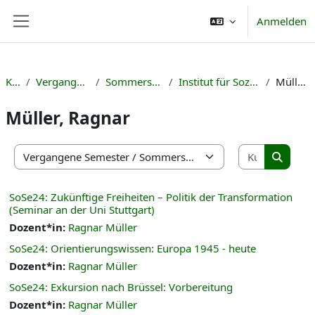
Zum Hauptinhalt
Anmelden
Website-Übersicht
Kurse
Vergangene Semester
Sommersemester 2024
Institut für Sozialwissenschaften
Müller, Ragnar
Müller, Ragnar
Kurse suc
Kursbereiche
Kurse s
SoSe24: Zukünftige Freiheiten – Politik der Transformation
(Seminar an der Uni Stuttgart)
Dozent*in:
Ragnar Müller
SoSe24: Orientierungswissen: Europa 1945 - heute
Dozent*in:
Ragnar Müller
SoSe24: Exkursion nach Brüssel: Vorbereitung
Dozent*in:
Ragnar Müller