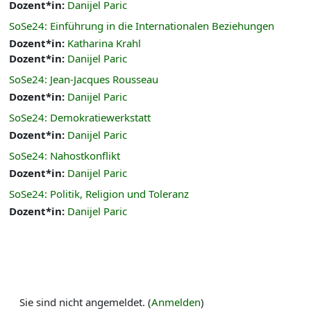
Dozent*in:
Danijel Paric
SoSe24: Einführung in die Internationalen Beziehungen
Dozent*in:
Katharina Krahl
Dozent*in:
Danijel Paric
SoSe24: Jean-Jacques Rousseau
Dozent*in:
Danijel Paric
SoSe24: Demokratiewerkstatt
Dozent*in:
Danijel Paric
SoSe24: Nahostkonflikt
Dozent*in:
Danijel Paric
SoSe24: Politik, Religion und Toleranz
Dozent*in:
Danijel Paric
Sie sind nicht angemeldet. (
Anmelden
)