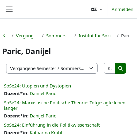
Zum Hauptinhalt
Anmelden
Website-Übersicht
Kurse
Vergangene Semester
Sommersemester 2024
Institut für Sozialwissenschaften
Paric, Danijel
Paric, Danijel
Kurse suc
Kursbereiche
Kurse s
SoSe24: Utopien und Dystopien
Dozent*in:
Danijel Paric
SoSe24: Marxistische Politische Theorie: Totgesagte leben
länger
Dozent*in:
Danijel Paric
SoSe24: Einführung in die Politikwissenschaft
Dozent*in:
Katharina Krahl