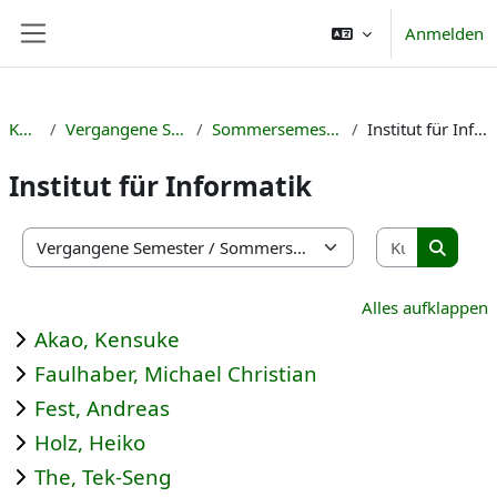
Zum Hauptinhalt
Anmelden
Website-Übersicht
Kurse
Vergangene Semester
Sommersemester 2024
Institut für Informatik
Institut für Informatik
Kurse suc
Kursbereiche
Kurse s
Alles aufklappen
Akao, Kensuke
Faulhaber, Michael Christian
Fest, Andreas
Holz, Heiko
The, Tek-Seng