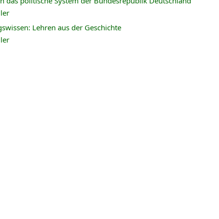
n das politische System der Bundesrepublik Deutschland
ler
swissen: Lehren aus der Geschichte
ler