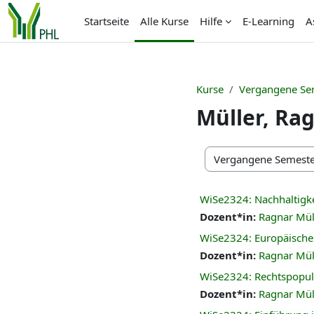
Zum Hauptinhalt
Startseite
Alle Kurse
Hilfe
E-Learning
A
Kurse
Vergangene Se
Müller, Ra
Kursbereiche
WiSe2324: Nachhaltigk
Dozent*in:
Ragnar Mül
WiSe2324: Europäische 
Dozent*in:
Ragnar Mül
WiSe2324: Rechtspopuli
Dozent*in:
Ragnar Mül