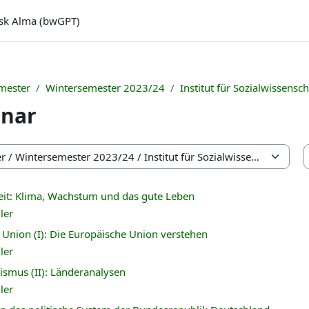
sk Alma (bwGPT)
mester
Wintersemester 2023/24
Institut für Sozialwissensc
gnar
eit: Klima, Wachstum und das gute Leben
ler
Union (I): Die Europäische Union verstehen
ler
smus (II): Länderanalysen
ler