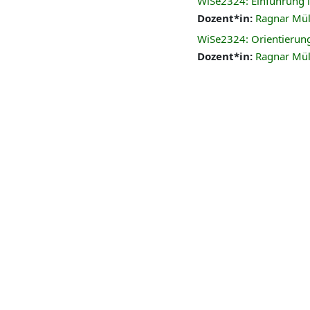
WiSe2324: Einführung i
Dozent*in:
Ragnar Mül
WiSe2324: Orientierung
Dozent*in:
Ragnar Mül