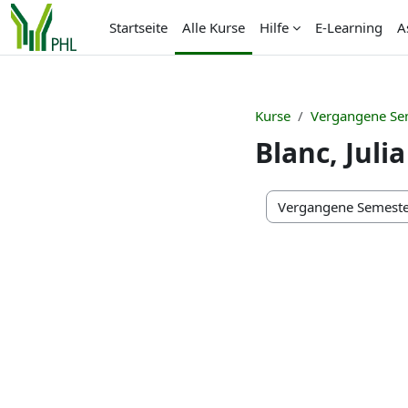
Zum Hauptinhalt
Startseite
Alle Kurse
Hilfe
E-Learning
A
Kurse
Vergangene Se
Blanc, Julia
Kursbereiche