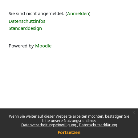
Sie sind nicht angemeldet. (
Anmelden
)
Datenschutzinfos
Standarddesign
Powered by
Moodle
x
Wenn Sie weiter auf dieser Webseite arbeiten möchten, bestätigen Sie
bitte unsere Nutzungsrichtlinie:
Datenverarbeitungseinwilligung
Datenschutzerklärung
Fortsetzen