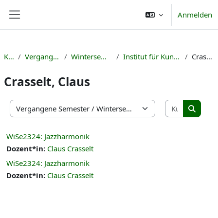
Zum Hauptinhalt
Anmelden
Website-Übersicht
Kurse
Vergangene Semester
Wintersemester 2023/24
Institut für Kunst, Musik und Sport
Crasselt, Claus
Crasselt, Claus
Kurse suc
Kursbereiche
Kurse s
WiSe2324: Jazzharmonik
Dozent*in:
Claus Crasselt
WiSe2324: Jazzharmonik
Dozent*in:
Claus Crasselt