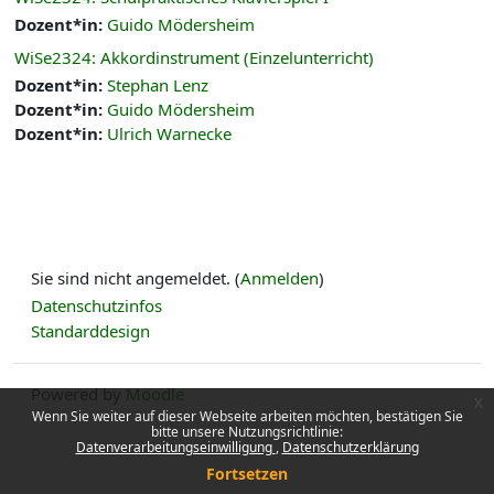
Dozent*in:
Guido Mödersheim
WiSe2324: Akkordinstrument (Einzelunterricht)
Dozent*in:
Stephan Lenz
Dozent*in:
Guido Mödersheim
Dozent*in:
Ulrich Warnecke
Sie sind nicht angemeldet. (
Anmelden
)
Datenschutzinfos
Standarddesign
Powered by
Moodle
x
Wenn Sie weiter auf dieser Webseite arbeiten möchten, bestätigen Sie
bitte unsere Nutzungsrichtlinie:
Datenverarbeitungseinwilligung
Datenschutzerklärung
Fortsetzen