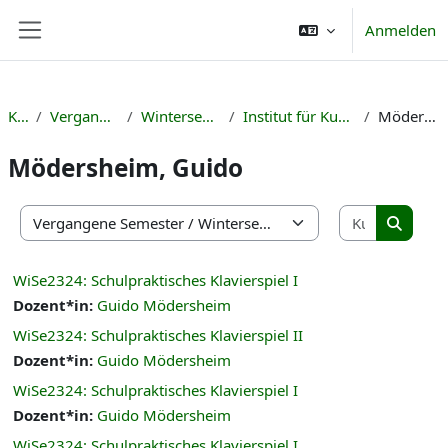
Zum Hauptinhalt
Anmelden
Website-Übersicht
Kurse
Vergangene Semester
Wintersemester 2023/24
Institut für Kunst, Musik und Sport
Mödersheim, Guido
Mödersheim, Guido
Kurse suc
Kursbereiche
Kurse s
WiSe2324: Schulpraktisches Klavierspiel I
Dozent*in:
Guido Mödersheim
WiSe2324: Schulpraktisches Klavierspiel II
Dozent*in:
Guido Mödersheim
WiSe2324: Schulpraktisches Klavierspiel I
Dozent*in:
Guido Mödersheim
WiSe2324: Schulpraktisches Klavierspiel I