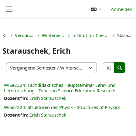
Zum Hauptinhalt
Anmelden
Website-Übersicht
Kurse
Vergangene Semester
Wintersemester 2023/24
Institut für Chemie, Physik und Technik
Starauschek, Erich
Starauschek, Erich
Kurse suc
Kursbereiche
Kurse s
WiSe2324: Fachdidaktisches Hauptseminar Lehr- und
Lernforschung - Topics in Science Education Research
Dozent*in:
Erich Starauschek
WiSe2324: Strukturen der Physik - Structures of Physics
Dozent*in:
Erich Starauschek