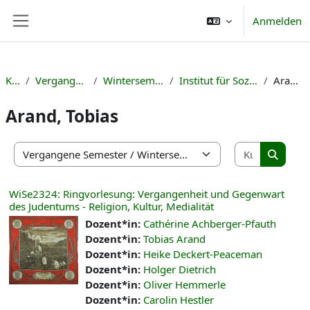
Zum Hauptinhalt
Anmelden
Website-Übersicht
Kurse
Vergangene Semester
Wintersemester 2023/24
Institut für Sozialwissenschaften
Arand, Tobias
Arand, Tobias
Kurse suc
Kursbereiche
Kurse s
WiSe2324: Ringvorlesung: Vergangenheit und Gegenwart
des Judentums - Religion, Kultur, Medialität
Dozent*in:
Cathérine Achberger-Pfauth
Dozent*in:
Tobias Arand
Dozent*in:
Heike Deckert-Peaceman
Dozent*in:
Holger Dietrich
Dozent*in:
Oliver Hemmerle
Dozent*in:
Carolin Hestler