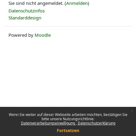
Sie sind nicht angemeldet. (
Anmelden
)
Datenschutzinfos
Standarddesign
Powered by
Moodle
x
Wenn Sie weiter auf dieser Webseite arbeiten möchten, bestätigen Sie
bitte unsere Nutzungsrichtlinie:
Datenverarbeitungseinwilligung
Datenschutzerklärung
Fortsetzen