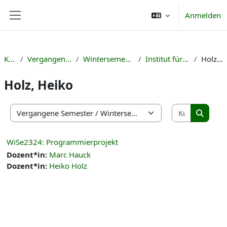
Zum Hauptinhalt
Anmelden
Website-Übersicht
Kurse
Vergangene Semester
Wintersemester 2023/24
Institut für Informatik
Holz, Heiko
Holz, Heiko
Kurse suc
Kursbereiche
Kurse s
WiSe2324: Programmierprojekt
Dozent*in:
Marc Hauck
Dozent*in:
Heiko Holz