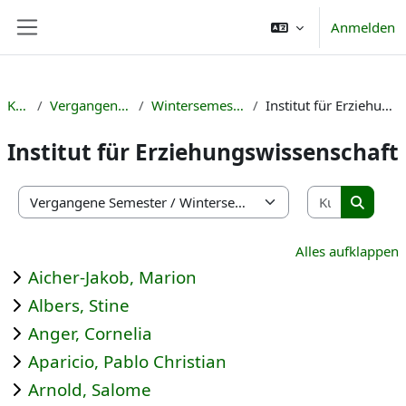
Zum Hauptinhalt
Anmelden
Website-Übersicht
Kurse
Vergangene Semester
Wintersemester 2023/24
Institut für Erziehungswissenschaft
Institut für Erziehungswissenschaft
Kurse suc
Kursbereiche
Kurse s
Alles aufklappen
Aicher-Jakob, Marion
Albers, Stine
Anger, Cornelia
Aparicio, Pablo Christian
Arnold, Salome