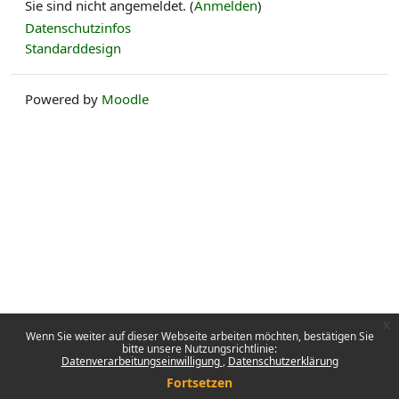
Sie sind nicht angemeldet. (
Anmelden
)
Datenschutzinfos
Standarddesign
Powered by
Moodle
x
Wenn Sie weiter auf dieser Webseite arbeiten möchten, bestätigen Sie
bitte unsere Nutzungsrichtlinie:
Datenverarbeitungseinwilligung
Datenschutzerklärung
Fortsetzen