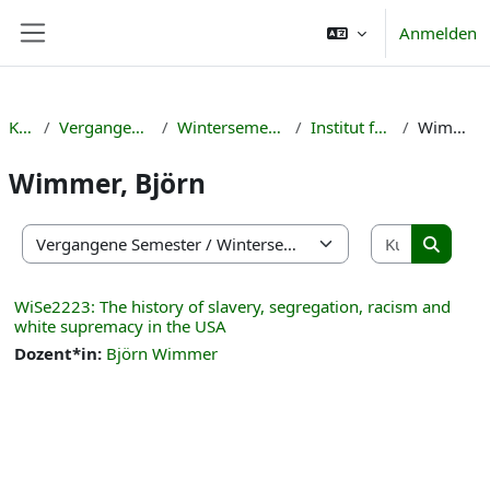
Zum Hauptinhalt
Anmelden
Website-Übersicht
Kurse
Vergangene Semester
Wintersemester 2022/23
Institut für Englisch
Wimmer, Björn
Wimmer, Björn
Kurse suc
Kursbereiche
Kurse s
WiSe2223: The history of slavery, segregation, racism and
white supremacy in the USA
Dozent*in:
Björn Wimmer