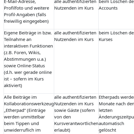
E-Mail-Adresse,
alle authentifizierten
beim Löschen de
Profilfoto und weitere
Nutzenden im Kurs
Accounts
Profil-Angaben (falls
freiwillig eingegeben)
Eigene Beiträge in bzw.
alle authentifizierten
beim Löschen de
Teilnahme an
Nutzenden im Kurs
Kurses
interaktiven Funktionen
(z.B. Foren, Wikis,
Abstimmungen u.a.)
sowie Online-Status
(d.h. wer gerade online
ist – sofern im Kurs
aktiviert)
Alle Beiträge im
alle authentifizierten
Etherpads werde
Kollaborationswerkzeug
Nutzenden im Kurs
Monate nach de
„Etherpad“ (Einträge
sowie Gäste (sofern
letzten
werden unmittelbar
von den
Änderungszeitpu
beim Tippen und
Kursverantwortlichen
automatisch
unwiderruflich im
erlaubt)
gelöscht