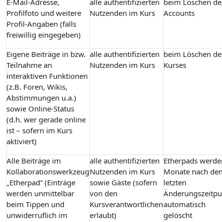
E-Mail-Adresse,
alle authentifizierten
beim Löschen de
Profilfoto und weitere
Nutzenden im Kurs
Accounts
Profil-Angaben (falls
freiwillig eingegeben)
Eigene Beiträge in bzw.
alle authentifizierten
beim Löschen de
Teilnahme an
Nutzenden im Kurs
Kurses
interaktiven Funktionen
(z.B. Foren, Wikis,
Abstimmungen u.a.)
sowie Online-Status
(d.h. wer gerade online
ist – sofern im Kurs
aktiviert)
Alle Beiträge im
alle authentifizierten
Etherpads werde
Kollaborationswerkzeug
Nutzenden im Kurs
Monate nach de
„Etherpad“ (Einträge
sowie Gäste (sofern
letzten
werden unmittelbar
von den
Änderungszeitpu
beim Tippen und
Kursverantwortlichen
automatisch
unwiderruflich im
erlaubt)
gelöscht