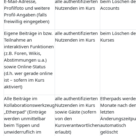
E-Mail-Adresse,
alle authentifizierten
beim Löschen de
Profilfoto und weitere
Nutzenden im Kurs
Accounts
Profil-Angaben (falls
freiwillig eingegeben)
Eigene Beiträge in bzw.
alle authentifizierten
beim Löschen de
Teilnahme an
Nutzenden im Kurs
Kurses
interaktiven Funktionen
(z.B. Foren, Wikis,
Abstimmungen u.a.)
sowie Online-Status
(d.h. wer gerade online
ist – sofern im Kurs
aktiviert)
Alle Beiträge im
alle authentifizierten
Etherpads werde
Kollaborationswerkzeug
Nutzenden im Kurs
Monate nach de
„Etherpad“ (Einträge
sowie Gäste (sofern
letzten
werden unmittelbar
von den
Änderungszeitpu
beim Tippen und
Kursverantwortlichen
automatisch
unwiderruflich im
erlaubt)
gelöscht