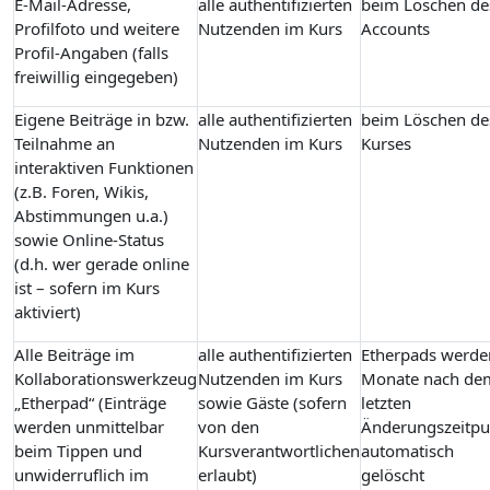
E-Mail-Adresse,
alle authentifizierten
beim Löschen de
Profilfoto und weitere
Nutzenden im Kurs
Accounts
Profil-Angaben (falls
freiwillig eingegeben)
Eigene Beiträge in bzw.
alle authentifizierten
beim Löschen de
Teilnahme an
Nutzenden im Kurs
Kurses
interaktiven Funktionen
(z.B. Foren, Wikis,
Abstimmungen u.a.)
sowie Online-Status
(d.h. wer gerade online
ist – sofern im Kurs
aktiviert)
Alle Beiträge im
alle authentifizierten
Etherpads werde
Kollaborationswerkzeug
Nutzenden im Kurs
Monate nach de
„Etherpad“ (Einträge
sowie Gäste (sofern
letzten
werden unmittelbar
von den
Änderungszeitpu
beim Tippen und
Kursverantwortlichen
automatisch
unwiderruflich im
erlaubt)
gelöscht