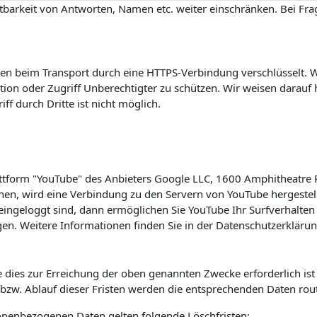
barkeit von Antworten, Namen etc. weiter einschränken. Bei Frag
n beim Transport durch eine HTTPS-Verbindung verschlüsselt. Wi
on oder Zugriff Unberechtigter zu schützen. Wir weisen darauf h
f durch Dritte ist nicht möglich.
lattform "YouTube" des Anbieters Google LLC, 1600 Amphitheatre
hen, wird eine Verbindung zu den Servern von YouTube hergestell
ingeloggt sind, dann ermöglichen Sie YouTube Ihr Surfverhalten 
en. Weitere Informationen finden Sie in der Datenschutzerkläru
 dies zur Erreichung der oben genannten Zwecke erforderlich is
s bzw. Ablauf dieser Fristen werden die entsprechenden Daten rou
sonenbezogenen Daten gelten folgende Löschfristen: