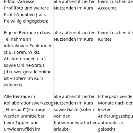
E-Mail-Adresse,
alle authentifizierten
beim Löschen de
Profilfoto und weitere
Nutzenden im Kurs
Accounts
Profil-Angaben (falls
freiwillig eingegeben)
Eigene Beiträge in bzw.
alle authentifizierten
beim Löschen de
Teilnahme an
Nutzenden im Kurs
Kurses
interaktiven Funktionen
(z.B. Foren, Wikis,
Abstimmungen u.a.)
sowie Online-Status
(d.h. wer gerade online
ist – sofern im Kurs
aktiviert)
Alle Beiträge im
alle authentifizierten
Etherpads werde
Kollaborationswerkzeug
Nutzenden im Kurs
Monate nach de
„Etherpad“ (Einträge
sowie Gäste (sofern
letzten
werden unmittelbar
von den
Änderungszeitpu
beim Tippen und
Kursverantwortlichen
automatisch
unwiderruflich im
erlaubt)
gelöscht