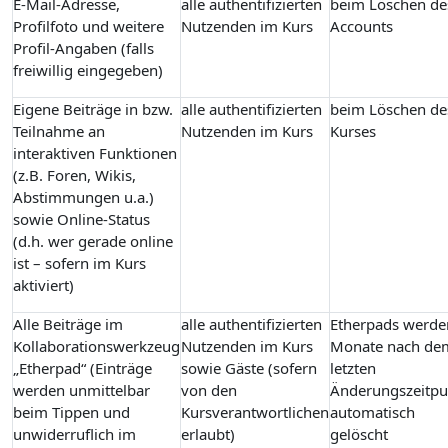
E-Mail-Adresse,
alle authentifizierten
beim Löschen de
Profilfoto und weitere
Nutzenden im Kurs
Accounts
Profil-Angaben (falls
freiwillig eingegeben)
Eigene Beiträge in bzw.
alle authentifizierten
beim Löschen de
Teilnahme an
Nutzenden im Kurs
Kurses
interaktiven Funktionen
(z.B. Foren, Wikis,
Abstimmungen u.a.)
sowie Online-Status
(d.h. wer gerade online
ist – sofern im Kurs
aktiviert)
Alle Beiträge im
alle authentifizierten
Etherpads werde
Kollaborationswerkzeug
Nutzenden im Kurs
Monate nach de
„Etherpad“ (Einträge
sowie Gäste (sofern
letzten
werden unmittelbar
von den
Änderungszeitpu
beim Tippen und
Kursverantwortlichen
automatisch
unwiderruflich im
erlaubt)
gelöscht