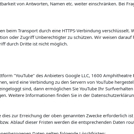
barkeit von Antworten, Namen etc. weiter einschränken. Bei Frag
n beim Transport durch eine HTTPS-Verbindung verschlüsselt. Wi
on oder Zugriff Unberechtigter zu schützen. Wir weisen darauf h
f durch Dritte ist nicht möglich.
lattform "YouTube" des Anbieters Google LLC, 1600 Amphitheatre
hen, wird eine Verbindung zu den Servern von YouTube hergestell
ingeloggt sind, dann ermöglichen Sie YouTube Ihr Surfverhalten 
en. Weitere Informationen finden Sie in der Datenschutzerkläru
 dies zur Erreichung der oben genannten Zwecke erforderlich is
s bzw. Ablauf dieser Fristen werden die entsprechenden Daten rou
sonenbezogenen Daten gelten folgende Löschfristen: