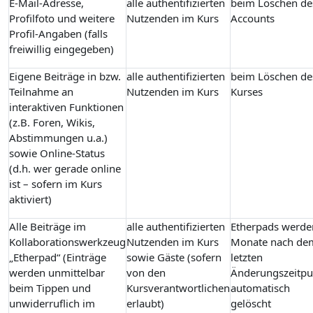
E-Mail-Adresse,
alle authentifizierten
beim Löschen de
Profilfoto und weitere
Nutzenden im Kurs
Accounts
Profil-Angaben (falls
freiwillig eingegeben)
Eigene Beiträge in bzw.
alle authentifizierten
beim Löschen de
Teilnahme an
Nutzenden im Kurs
Kurses
interaktiven Funktionen
(z.B. Foren, Wikis,
Abstimmungen u.a.)
sowie Online-Status
(d.h. wer gerade online
ist – sofern im Kurs
aktiviert)
Alle Beiträge im
alle authentifizierten
Etherpads werde
Kollaborationswerkzeug
Nutzenden im Kurs
Monate nach de
„Etherpad“ (Einträge
sowie Gäste (sofern
letzten
werden unmittelbar
von den
Änderungszeitpu
beim Tippen und
Kursverantwortlichen
automatisch
unwiderruflich im
erlaubt)
gelöscht