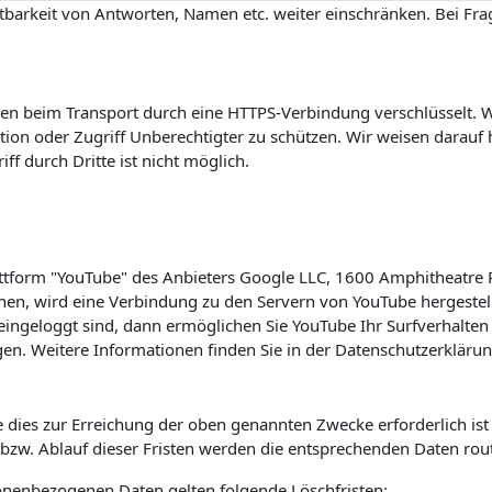
barkeit von Antworten, Namen etc. weiter einschränken. Bei Frag
n beim Transport durch eine HTTPS-Verbindung verschlüsselt. Wi
on oder Zugriff Unberechtigter zu schützen. Wir weisen darauf h
f durch Dritte ist nicht möglich.
lattform "YouTube" des Anbieters Google LLC, 1600 Amphitheatre
hen, wird eine Verbindung zu den Servern von YouTube hergestell
ingeloggt sind, dann ermöglichen Sie YouTube Ihr Surfverhalten 
en. Weitere Informationen finden Sie in der Datenschutzerkläru
 dies zur Erreichung der oben genannten Zwecke erforderlich is
s bzw. Ablauf dieser Fristen werden die entsprechenden Daten rou
sonenbezogenen Daten gelten folgende Löschfristen: