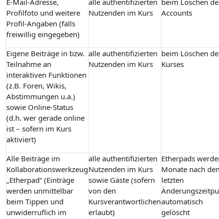
E-Mail-Adresse,
alle authentifizierten
beim Löschen de
Profilfoto und weitere
Nutzenden im Kurs
Accounts
Profil-Angaben (falls
freiwillig eingegeben)
Eigene Beiträge in bzw.
alle authentifizierten
beim Löschen de
Teilnahme an
Nutzenden im Kurs
Kurses
interaktiven Funktionen
(z.B. Foren, Wikis,
Abstimmungen u.a.)
sowie Online-Status
(d.h. wer gerade online
ist – sofern im Kurs
aktiviert)
Alle Beiträge im
alle authentifizierten
Etherpads werde
Kollaborationswerkzeug
Nutzenden im Kurs
Monate nach de
„Etherpad“ (Einträge
sowie Gäste (sofern
letzten
werden unmittelbar
von den
Änderungszeitpu
beim Tippen und
Kursverantwortlichen
automatisch
unwiderruflich im
erlaubt)
gelöscht