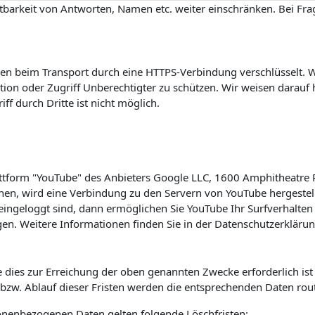
barkeit von Antworten, Namen etc. weiter einschränken. Bei Frag
n beim Transport durch eine HTTPS-Verbindung verschlüsselt. Wi
on oder Zugriff Unberechtigter zu schützen. Wir weisen darauf h
f durch Dritte ist nicht möglich.
lattform "YouTube" des Anbieters Google LLC, 1600 Amphitheatre
hen, wird eine Verbindung zu den Servern von YouTube hergestell
ingeloggt sind, dann ermöglichen Sie YouTube Ihr Surfverhalten 
en. Weitere Informationen finden Sie in der Datenschutzerkläru
 dies zur Erreichung der oben genannten Zwecke erforderlich is
s bzw. Ablauf dieser Fristen werden die entsprechenden Daten rou
sonenbezogenen Daten gelten folgende Löschfristen: