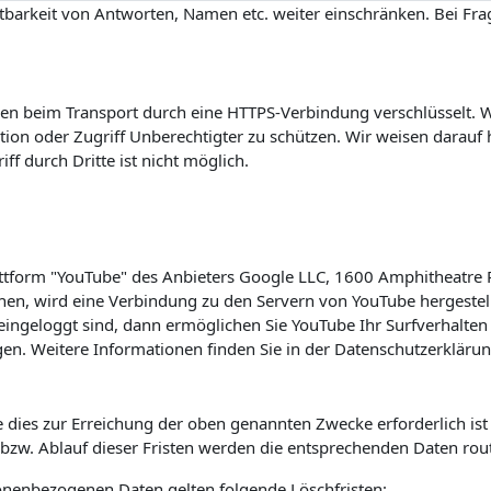
barkeit von Antworten, Namen etc. weiter einschränken. Bei Frag
n beim Transport durch eine HTTPS-Verbindung verschlüsselt. Wi
on oder Zugriff Unberechtigter zu schützen. Wir weisen darauf h
f durch Dritte ist nicht möglich.
lattform "YouTube" des Anbieters Google LLC, 1600 Amphitheatre
hen, wird eine Verbindung zu den Servern von YouTube hergestell
ingeloggt sind, dann ermöglichen Sie YouTube Ihr Surfverhalten 
en. Weitere Informationen finden Sie in der Datenschutzerkläru
 dies zur Erreichung der oben genannten Zwecke erforderlich is
s bzw. Ablauf dieser Fristen werden die entsprechenden Daten rou
sonenbezogenen Daten gelten folgende Löschfristen: