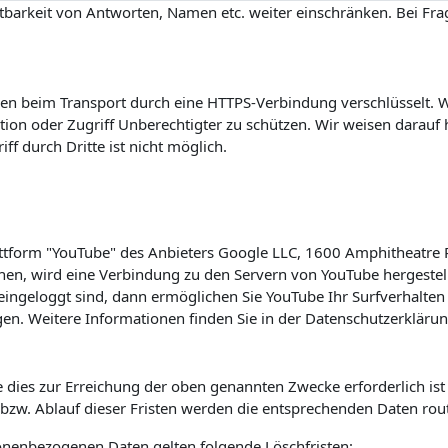
barkeit von Antworten, Namen etc. weiter einschränken. Bei Frag
n beim Transport durch eine HTTPS-Verbindung verschlüsselt. Wi
on oder Zugriff Unberechtigter zu schützen. Wir weisen darauf h
f durch Dritte ist nicht möglich.
lattform "YouTube" des Anbieters Google LLC, 1600 Amphitheatre
hen, wird eine Verbindung zu den Servern von YouTube hergestell
ingeloggt sind, dann ermöglichen Sie YouTube Ihr Surfverhalten 
en. Weitere Informationen finden Sie in der Datenschutzerkläru
 dies zur Erreichung der oben genannten Zwecke erforderlich is
s bzw. Ablauf dieser Fristen werden die entsprechenden Daten rou
sonenbezogenen Daten gelten folgende Löschfristen: