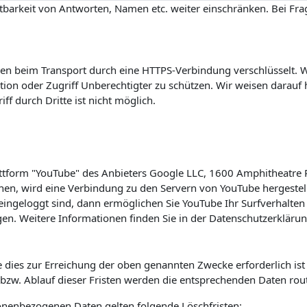
barkeit von Antworten, Namen etc. weiter einschränken. Bei Frag
n beim Transport durch eine HTTPS-Verbindung verschlüsselt. Wi
on oder Zugriff Unberechtigter zu schützen. Wir weisen darauf h
f durch Dritte ist nicht möglich.
lattform "YouTube" des Anbieters Google LLC, 1600 Amphitheatre
hen, wird eine Verbindung zu den Servern von YouTube hergestell
ingeloggt sind, dann ermöglichen Sie YouTube Ihr Surfverhalten 
en. Weitere Informationen finden Sie in der Datenschutzerkläru
 dies zur Erreichung der oben genannten Zwecke erforderlich is
s bzw. Ablauf dieser Fristen werden die entsprechenden Daten rou
sonenbezogenen Daten gelten folgende Löschfristen: